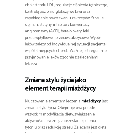
cholesterolu LDL, regulację ciśnienia tętniczego,
kontrolę poziomu glukozy we krwi oraz
zapobieganie powstawaniu zakrzepów. Stosuje
się m.in. statyny, inhibitory konwertazy
angiotensyny (ACEI), beta-blokery, leki
przeciwpłytkowe i przeciwcukrzycowe. Wybór
leków zależy od indywidualnej sytuacji pacjenta i
współistniejących chorób. Ważne jest regularne
przyjmowanie leków zgodnie z zaleceniami
lekarza.
Zmiana stylu życia jako
element terapii miażdżycy
Kluczowym elementem leczenia
miażdżycy
jest
zmiana stylu życia. Obejmuje ona przede
wszystkim modyfikację diety, zwiększenie
aktywności fizycznej, zaprzestanie palenia
tytoniu oraz redukcję stresu. Zalecana jest dieta