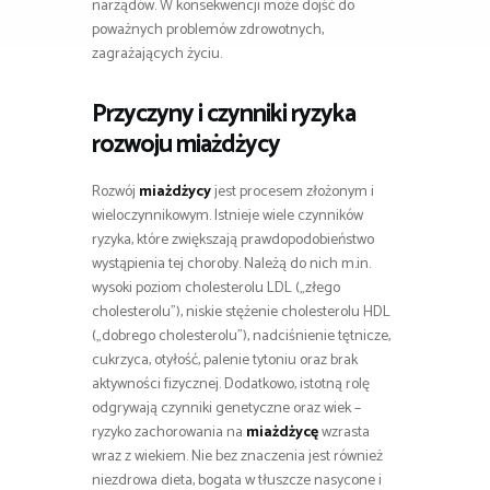
narządów. W konsekwencji może dojść do
poważnych problemów zdrowotnych,
zagrażających życiu.
Przyczyny i czynniki ryzyka
rozwoju miażdżycy
Rozwój
miażdżycy
jest procesem złożonym i
wieloczynnikowym. Istnieje wiele czynników
ryzyka, które zwiększają prawdopodobieństwo
wystąpienia tej choroby. Należą do nich m.in.
wysoki poziom cholesterolu LDL („złego
cholesterolu”), niskie stężenie cholesterolu HDL
(„dobrego cholesterolu”), nadciśnienie tętnicze,
cukrzyca, otyłość, palenie tytoniu oraz brak
aktywności fizycznej. Dodatkowo, istotną rolę
odgrywają czynniki genetyczne oraz wiek –
ryzyko zachorowania na
miażdżycę
wzrasta
wraz z wiekiem. Nie bez znaczenia jest również
niezdrowa dieta, bogata w tłuszcze nasycone i