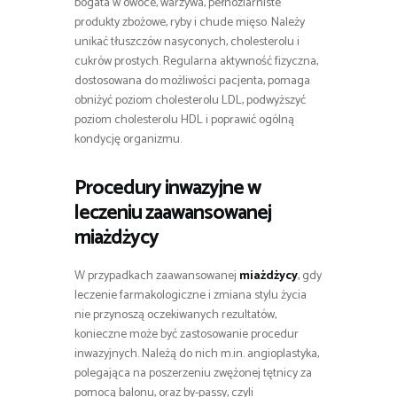
bogata w owoce, warzywa, pełnoziarniste
produkty zbożowe, ryby i chude mięso. Należy
unikać tłuszczów nasyconych, cholesterolu i
cukrów prostych. Regularna aktywność fizyczna,
dostosowana do możliwości pacjenta, pomaga
obniżyć poziom cholesterolu LDL, podwyższyć
poziom cholesterolu HDL i poprawić ogólną
kondycję organizmu.
Procedury inwazyjne w
leczeniu zaawansowanej
miażdżycy
W przypadkach zaawansowanej
miażdżycy
, gdy
leczenie farmakologiczne i zmiana stylu życia
nie przynoszą oczekiwanych rezultatów,
konieczne może być zastosowanie procedur
inwazyjnych. Należą do nich m.in. angioplastyka,
polegająca na poszerzeniu zwężonej tętnicy za
pomocą balonu, oraz by-passy, czyli