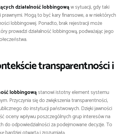
ących działalność lobbingową
w sytuacji, gdy taki
 prawnymi. Mogą to być kary finansowe, a w niektórych
ości lobbingowej. Ponadto, brak rejestracji może
óry prowadzi działalność lobbingową, podważając jego
połeczeństwa.
ntekście transparentności i
ność lobbingową
stanowi istotny element systemu
m. Przyczynia się do zwiększenia transparentności,
ublicznego do instytucji państwowych. Dzięki jawności
wość oceny wpływu poszczególnych grup interesów na
ych do odpowiedzialności za podejmowane decyzje. To
kę bardziej otwartą i zrozumiałą.