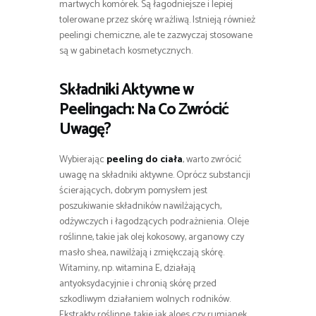
martwych komórek. Są łagodniejsze i lepiej
tolerowane przez skórę wrażliwą. Istnieją również
peelingi chemiczne, ale te zazwyczaj stosowane
są w gabinetach kosmetycznych.
Składniki Aktywne w
Peelingach: Na Co Zwrócić
Uwagę?
Wybierając
peeling do ciała
, warto zwrócić
uwagę na składniki aktywne. Oprócz substancji
ścierających, dobrym pomysłem jest
poszukiwanie składników nawilżających,
odżywczych i łagodzących podrażnienia. Oleje
roślinne, takie jak olej kokosowy, arganowy czy
masło shea, nawilżają i zmiękczają skórę.
Witaminy, np. witamina E, działają
antyoksydacyjnie i chronią skórę przed
szkodliwym działaniem wolnych rodników.
Ekstrakty roślinne, takie jak aloes czy rumianek,