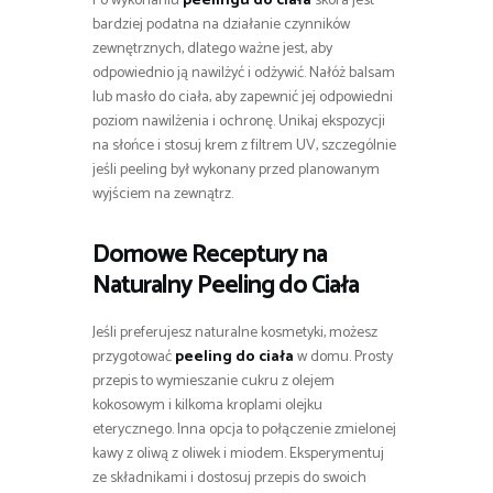
Po wykonaniu
peelingu do ciała
skóra jest
bardziej podatna na działanie czynników
zewnętrznych, dlatego ważne jest, aby
odpowiednio ją nawilżyć i odżywić. Nałóż balsam
lub masło do ciała, aby zapewnić jej odpowiedni
poziom nawilżenia i ochronę. Unikaj ekspozycji
na słońce i stosuj krem z filtrem UV, szczególnie
jeśli peeling był wykonany przed planowanym
wyjściem na zewnątrz.
Domowe Receptury na
Naturalny Peeling do Ciała
Jeśli preferujesz naturalne kosmetyki, możesz
przygotować
peeling do ciała
w domu. Prosty
przepis to wymieszanie cukru z olejem
kokosowym i kilkoma kroplami olejku
eterycznego. Inna opcja to połączenie zmielonej
kawy z oliwą z oliwek i miodem. Eksperymentuj
ze składnikami i dostosuj przepis do swoich