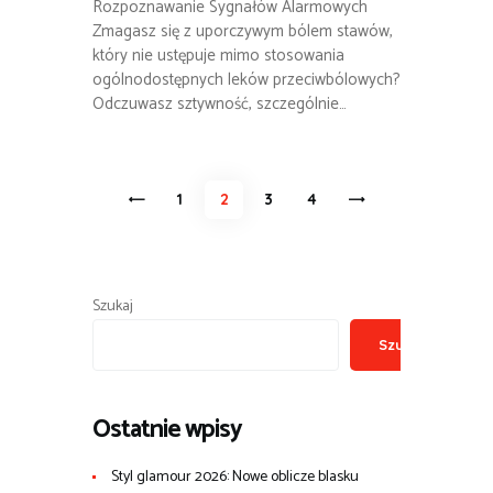
Rozpoznawanie Sygnałów Alarmowych
Zmagasz się z uporczywym bólem stawów,
który nie ustępuje mimo stosowania
ogólnodostępnych leków przeciwbólowych?
Odczuwasz sztywność, szczególnie…
Stronicowanie
<
PAGE
1
PAGE
2
PAGE
3
>
PAGE
4
wpisów
Szukaj
Szukaj
Ostatnie wpisy
Styl glamour 2026: Nowe oblicze blasku