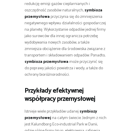
redukcję emisji gazów cieplarnianych i
oszczędność zasobów naturalnych,
symbioza
przemysłowa
przyczynia się do zmniejszenia
negatywnego wpływu działalności gospodarczej
na planetę. Wykorzystanie odpadów jednej firmy
jako surowców dla innej ogranicza potrzebę
wydobywania nowych zasobów, a także
zmniejsza obciążenie dla środowiska związane z
transportem i składowaniem odpadów. Ponadto,
symbioza przemysłowa
może przyczynić się
do poprawy jakości powietrza i wody, a także do
ochrony bioróżnorodności.
Przykłady efektywnej
współpracy przemysłowej
Istnieje wiele przykładów udanej
symbiozy
przemysłowej
na całym świecie. Jednym z nich
jest Kalundborg Eco-industrial Park w Danii,
gdzie różne firmy (m.in. elektrownia, rafineria,